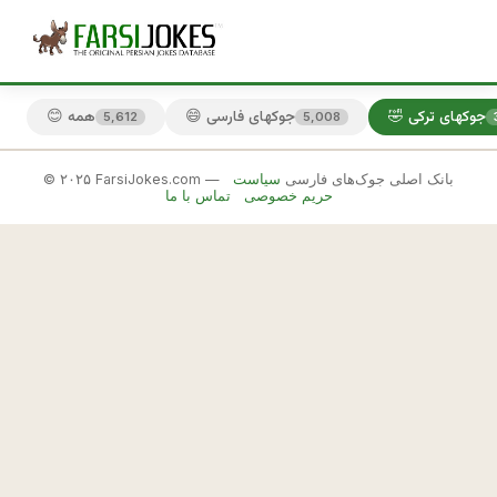
🤣 جوکهای ترکی
😄 جوکهای فارسی
😊 همه
5,612
5,008
© ۲۰۲۵ FarsiJokes.com — بانک اصلی جوک‌های فارسی
سیاست
🤣
حریم خصوصی
تماس با ما
جوکهای
ترکی
✕
ت
ر
🎲 جوک بعدی
📋 کپی
ك
ه 
ت
و