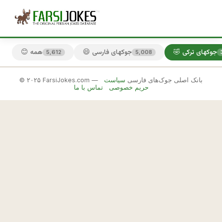
🤣 جوکهای ترکی
😄 جوکهای فارسی
😊 همه
5,612
5,008
© ۲۰۲۵ FarsiJokes.com — بانک اصلی جوک‌های فارسی
سیاست
🤣
حریم خصوصی
تماس با ما
جوکهای
ترکی
✕
ت
ر
🎲 جوک بعدی
📋 کپی
ك
ه 
م
ي