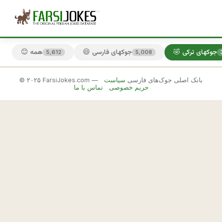
🤣 جوکهای ترکی
😄 جوکهای فارسی
😊 همه
5,612
5,008
© ۲۰۲۵ FarsiJokes.com — بانک اصلی جوک‌های فارسی
سیاست
🤣
حریم خصوصی
تماس با ما
جوکهای
ترکی
✕
ت
ر
🎲 جوک بعدی
📋 کپی
ك
ه 
ز
ن