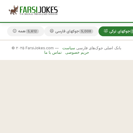
🤣 جوکهای ترکی
😄 جوکهای فارسی
😊 همه
5,612
5,008
© ۲۰۲۵ FarsiJokes.com — بانک اصلی جوک‌های فارسی
سیاست
🤣
حریم خصوصی
تماس با ما
جوکهای
ترکی
✕
ت
ر
🎲 جوک بعدی
📋 کپی
ك
ه 
ز
ن