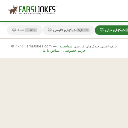
🤣 جوکهای ترکی
😄 جوکهای فارسی
😊 همه
5,612
5,008
© ۲۰۲۵ FarsiJokes.com — بانک اصلی جوک‌های فارسی
سیاست
🤣
حریم خصوصی
تماس با ما
جوکهای
ترکی
✕
ت
ر
🎲 جوک بعدی
📋 کپی
ك
ه 
ت
و 