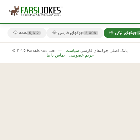
🤣 جوکهای ترکی
😄 جوکهای فارسی
😊 همه
5,612
5,008
© ۲۰۲۵ FarsiJokes.com — بانک اصلی جوک‌های فارسی
سیاست
🤣
حریم خصوصی
تماس با ما
جوکهای
ترکی
✕
ب
ه 
🎲 جوک بعدی
📋 کپی
ت
ر
ك
ه 