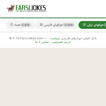
🤣 جوکهای ترکی
😄 جوکهای فارسی
😊 همه
5,612
5,008
© ۲۰۲۵ FarsiJokes.com — بانک اصلی جوک‌های فارسی
سیاست
🤣
حریم خصوصی
تماس با ما
جوکهای
ترکی
✕
ي
ه 
🎲 جوک بعدی
📋 کپی
ز
ن
ه 
ا