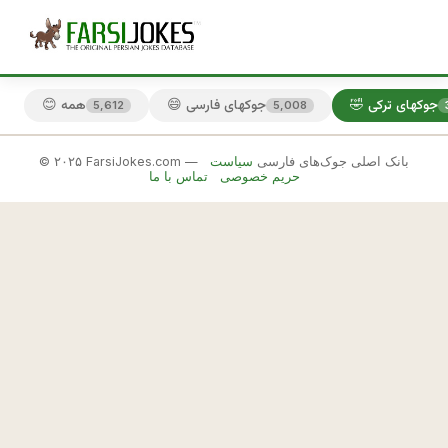
🤣 جوکهای ترکی
😄 جوکهای فارسی
😊 همه
5,612
5,008
© ۲۰۲۵ FarsiJokes.com — بانک اصلی جوک‌های فارسی
سیاست
🤣
حریم خصوصی
تماس با ما
جوکهای
ترکی
✕
ب
ه 
🎲 جوک بعدی
📋 کپی
ت
ر
ك
ه 