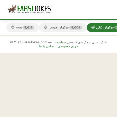
🤣 جوکهای ترکی
😄 جوکهای فارسی
😊 همه
5,612
5,008
© ۲۰۲۵ FarsiJokes.com — بانک اصلی جوک‌های فارسی
سیاست
🤣
حریم خصوصی
تماس با ما
جوکهای
ترکی
✕
ت
ر
🎲 جوک بعدی
📋 کپی
ك
ه 
د
ا