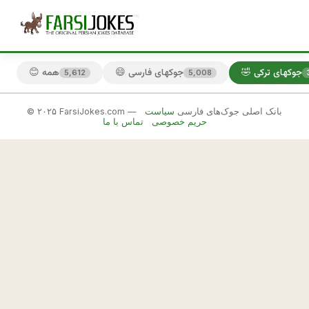
🤣 جوکهای ترکی
😄 جوکهای فارسی
😊 همه
5,612
5,008
© ۲۰۲۵ FarsiJokes.com — بانک اصلی جوک‌های فارسی
سیاست
🤣
حریم خصوصی
تماس با ما
جوکهای
ترکی
✕
ب
ه 
🎲 جوک بعدی
📋 کپی
ت
ر
ك
ه 