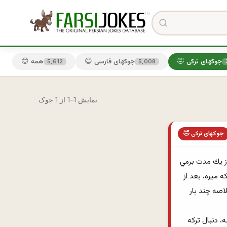
🤣 جوکهای ترکی
😄 جوکهای فارسی
😊 همه
5,612
5,008
نمایش 1–1 از 1 جوک
🤣 جوکهای ترکی
تركه ميره داروخونه، ميگه: آقا يه كاندوم لارج بدين. يارو يكي براش مياره. تركه ميره بيرون بعد از يك مدت برمي 
گرده، ميگه: ببخشيد، بزرگترش رو ندارين؟ داروخونه چيه ميره يك سايز بزرگترش رو مياره. باز تركه ميره، بعد از 
ده دقيقه مياد، ميگه: ببخشيد ازين بزرگترش رو نداريد؟! باز يارو يكي بزرگترش رو بهش ميده. خلاصه چند بار 
تكرار ميشه و هي تركه بر مي گرده مي گه: ‌بزرگترش رو نداريد؟! تا يارو داروخونه چيه شاكي ميشه، دنبال تركه 