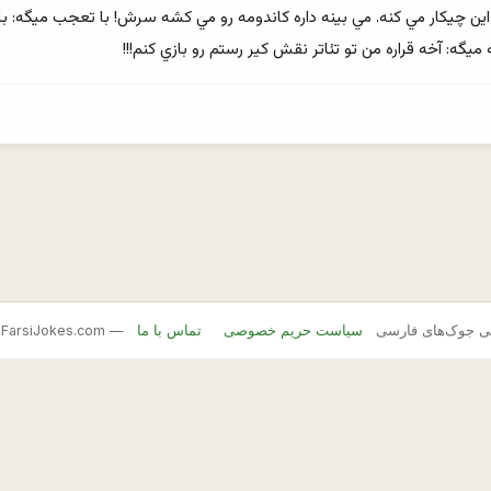
گه: آخه قراره من تو تئاتر نقش كير رستم رو بازي كنم!!!
FarsiJ — بانک اصلی جوک‌های فارسی
سیاست حریم خصوصی
تماس با ما