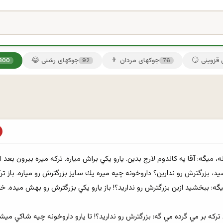
ی قزوینی
👨 جوکهای مردان
😂 جوکهای رشتی
300
92
76