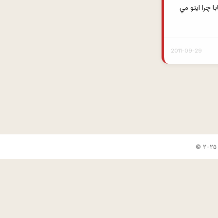
ميره بيرون ببينه اين چيكار مي كنه. مي بينه داره كاندومه رو مي كشه سرش! با تعجب ميگه: بابا چرا اينو مي 
2011-09-29
✕