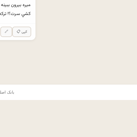
كشي سرت؟! تركه مي
📋 کپی
🔗
© ۲۰۲۵ okes.com