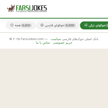
🤣 جوکهای ترکی
😄 جوکهای فارسی
😊 همه
5,612
5,008
© ۲۰۲۵ FarsiJokes.com — بانک اصلی جوک‌های فارسی
سیاست
🤣
حریم خصوصی
تماس با ما
جوکهای
ترکی
✕
ب
ه 
🎲 جوک بعدی
📋 کپی
ت
ر
ك
ه 