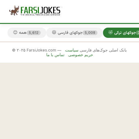
🤣 جوکهای ترکی
😄 جوکهای فارسی
😊 همه
5,612
5,008
© ۲۰۲۵ FarsiJokes.com — بانک اصلی جوک‌های فارسی
سیاست
🤣
حریم خصوصی
تماس با ما
جوکهای
ترکی
✕
ت
ر
🎲 جوک بعدی
📋 کپی
ك
ه 
ت
ل