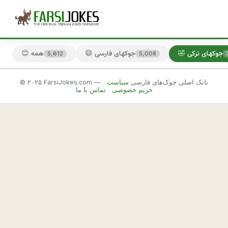
🤣 جوکهای ترکی
😄 جوکهای فارسی
😊 همه
5,612
5,008
© ۲۰۲۵ FarsiJokes.com — بانک اصلی جوک‌های فارسی
سیاست
🤣
حریم خصوصی
تماس با ما
جوکهای
ترکی
✕
ب
ه 
🎲 جوک بعدی
📋 کپی
ت
ر
ك
ه 