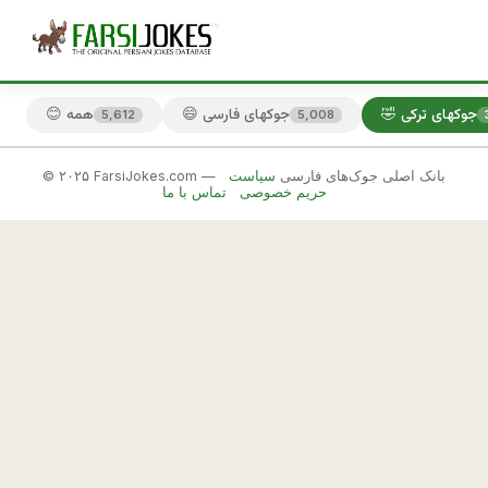
🤣 جوکهای ترکی
😄 جوکهای فارسی
😊 همه
5,612
5,008
© ۲۰۲۵ FarsiJokes.com — بانک اصلی جوک‌های فارسی
سیاست
🤣
حریم خصوصی
تماس با ما
جوکهای
ترکی
✕
ت
ر
🎲 جوک بعدی
📋 کپی
ك
ه 
ز
ن