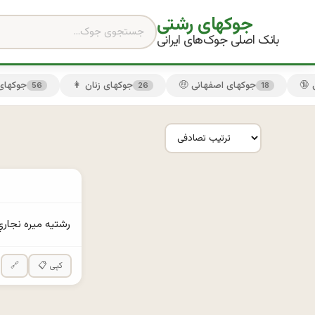
جوکهای رشتی
بانک اصلی جوک‌های ایرانی
🤑 جوکهای اصفهانی
👩 جوکهای زنان
😏 جوکها
56
26
18
رشتيه ميره نجاري ميگه:‌آقا يه كمد براي ما بساز كه اين اصغرآقا تو
📋 کپی
🔗