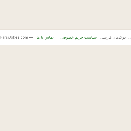
FarsiJ — بانک اصلی جوک‌های فارسی
سیاست حریم خصوصی
تماس با ما