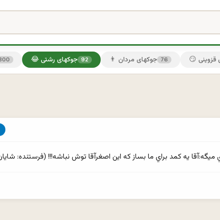
ی قزوینی
👨 جوکهای مردان
😂 جوکهای رشتی
300
92
76
ش نباشه!!! (فرستنده: شايان)