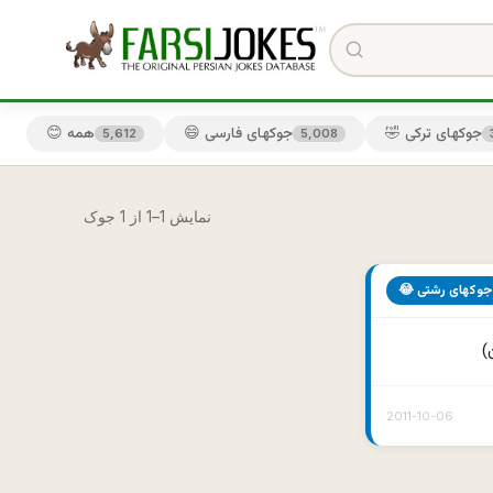
🤣 جوکهای ترکی
😄 جوکهای فارسی
😊 همه
5,612
5,008
نمایش 1–1 از 1 جوک
😂 جوکهای رشتی
2011-10-06