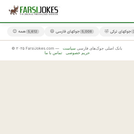
🤣 جوکهای ترکی
😄 جوکهای فارسی
😊 همه
5,612
5,008
© ۲۰۲۵ FarsiJokes.com — بانک اصلی جوک‌های فارسی
سیاست
😂
حریم خصوصی
تماس با ما
جوکهای
رشتی
✕
ر
ف
🎲 جوک بعدی
📋 کپی
ي
ق 
ر
ش