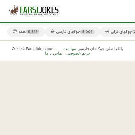
🤣 جوکهای ترکی
😄 جوکهای فارسی
😊 همه
5,612
5,008
© ۲۰۲۵ FarsiJokes.com — بانک اصلی جوک‌های فارسی
سیاست
😂
حریم خصوصی
تماس با ما
جوکهای
رشتی
✕
ت
ر
🎲 جوک بعدی
📋 کپی
ك
ه 
ر
ش