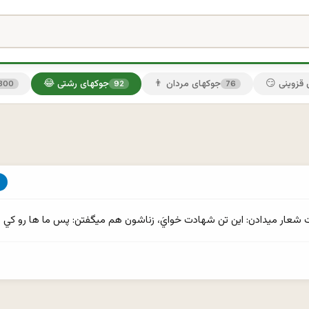
ی قزوینی
👨 جوکهای مردان
😂 جوکهای رشتی
300
92
76
 شعار ميدادن: اين تن شهادت خوايَ، زناشون هم ميگفتن: پس ما ها رو كي گاي