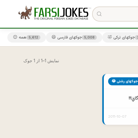
🤣 جوکهای ترکی
😄 جوکهای فارسی
😊 همه
5,612
5,008
نمایش 1–1 از 1 جوک
😂 جوکهای رشتی
َ!!!
2011-10-07