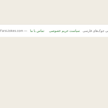
FarsiJ — بانک اصلی جوک‌های فارسی
سیاست حریم خصوصی
تماس با ما