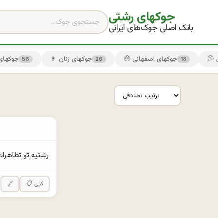
جوکهای رشتی
بانک اصلی جوک‌های ایرانی
🤑 جوکهای اصفهانی
👩 جوکهای زنان
😏 جوکها
56
26
18
رشتيه تو تظاهرات
📋 کپی
🔗