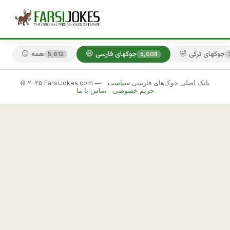
🤣 جوکهای ترکی
😄 جوکهای فارسی
😊 همه
5,612
5,008
© ۲۰۲۵ FarsiJokes.com — بانک اصلی جوک‌های فارسی
سیاست
😄
حریم خصوصی
تماس با ما
جوکهای
فارسی
✕
ي
ا
🎲 جوک بعدی
📋 کپی
ر
و 
ي
ه 