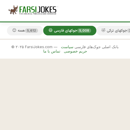
🤣 جوکهای ترکی
😄 جوکهای فارسی
😊 همه
5,612
5,008
© ۲۰۲۵ FarsiJokes.com — بانک اصلی جوک‌های فارسی
سیاست
😄
حریم خصوصی
تماس با ما
جوکهای
فارسی
✕
ق
ب
🎲 جوک بعدی
📋 کپی
ل
ن
ا 
م