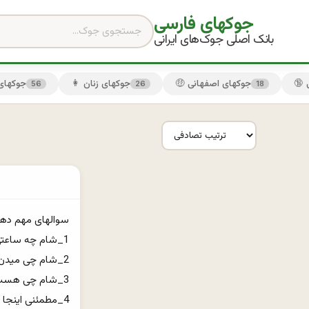
جوکهای فارسی
بانک اصلی جوک‌های ایرانی
🤑 جوکهای اصفهانی
👩 جوکهای زنان
😏 جوکها
56
26
18