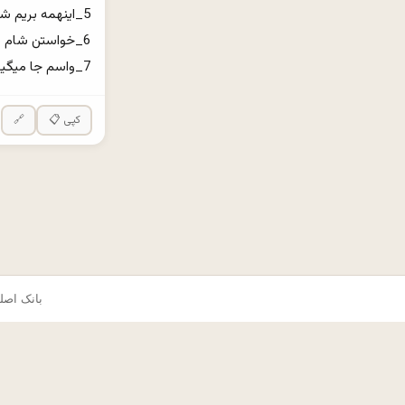
7_واسم جا میگیری موقع شام؟
📋 کپی
🔗
© ۲۰۲۵ okes.com