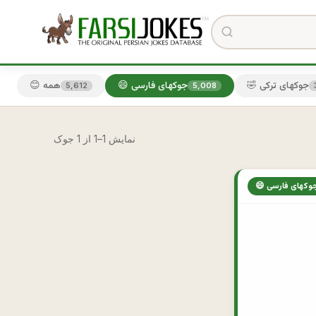
🤣 جوکهای ترکی
😄 جوکهای فارسی
😊 همه
5,612
5,008
نمایش 1–1 از 1 جوک
 جوکهای فارسی