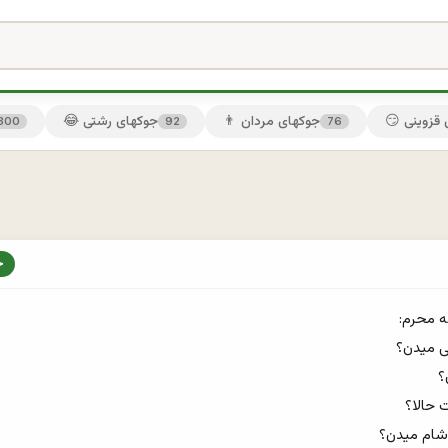
ی قزوینی
👨 جوکهای مردان
😂 جوکهای رشتی
300
92
76