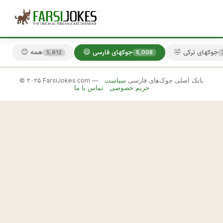
🤣 جوکهای ترکی
😄 جوکهای فارسی
😊 همه
5,612
5,008
© ۲۰۲۵ FarsiJokes.com — بانک اصلی جوک‌های فارسی
سیاست
😄
حریم خصوصی
تماس با ما
جوکهای
فارسی
✕
ی
ک
🎲 جوک بعدی
📋 کپی
ی 
ا
ز 
د