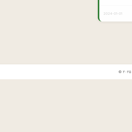
2024-01-01
✕
🎲 جوک بعدی
📋 کپی