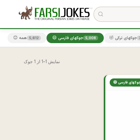
🤣 جوکهای ترکی
😄 جوکهای فارسی
😊 همه
5,612
5,008
نمایش 1–1 از 1 جوک
 جوکهای فارسی