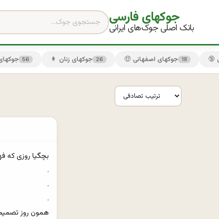
جوکهای فارسی
بانک اصلی جوک‌های ایرانی
🤑 جوکهای اصفهانی
👩 جوکهای زنان
😏 جوکها
56
26
18
همون روز تصمیم گ