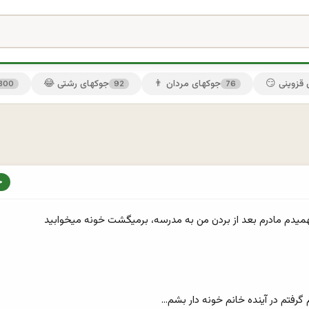
ی قزوینی
👨 جوکهای مردان
😂 جوکهای رشتی
300
92
76
رفتم در آینده خانم خونه دار بشم...