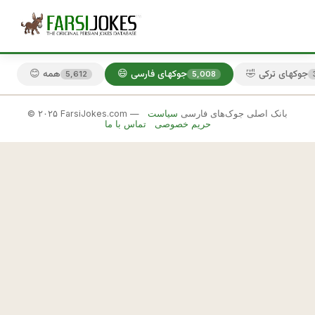
🤣 جوکهای ترکی
😄 جوکهای فارسی
😊 همه
5,612
5,008
© ۲۰۲۵ FarsiJokes.com — بانک اصلی جوک‌های فارسی
سیاست
😄
حریم خصوصی
تماس با ما
جوکهای
فارسی
✕
د
و
🎲 جوک بعدی
📋 کپی
س
ت
م 
ب