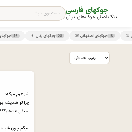
جوکهای فارسی
بانک اصلی جوک‌های ایرانی
🤑 جوکهای اصفهانی
👩 جوکهای زنان
😏 جوکها
56
26
18