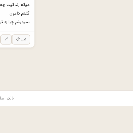
نمیدونم چرا زد ت
📋 کپی
🔗
© ۲۰۲۵ okes.com