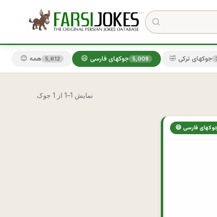
🤣 جوکهای ترکی
😄 جوکهای فارسی
😊 همه
5,612
5,008
نمایش 1–1 از 1 جوک
 جوکهای فارسی