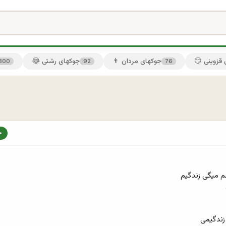
ی قزوینی
👨 جوکهای مردان
😂 جوکهای رشتی
300
92
76