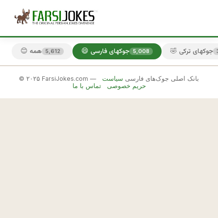
🤣 جوکهای ترکی
😄 جوکهای فارسی
😊 همه
5,612
5,008
© ۲۰۲۵ FarsiJokes.com — بانک اصلی جوک‌های فارسی
سیاست
😄
حریم خصوصی
تماس با ما
جوکهای
فارسی
✕
ی
ه 
🎲 جوک بعدی
📋 کپی
س
ل
ا
م