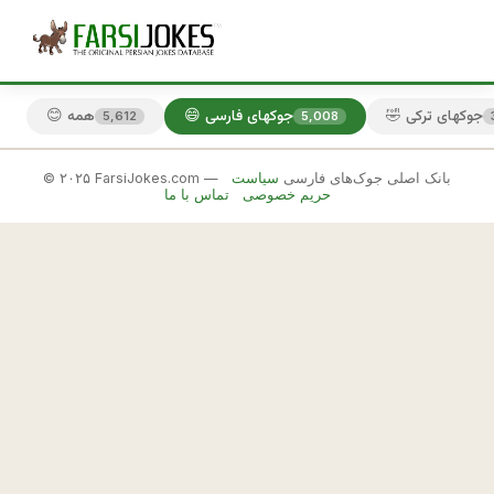
🤣 جوکهای ترکی
😄 جوکهای فارسی
😊 همه
5,612
5,008
© ۲۰۲۵ FarsiJokes.com — بانک اصلی جوک‌های فارسی
سیاست
😄
حریم خصوصی
تماس با ما
جوکهای
فارسی
✕
ا
ق
🎲 جوک بعدی
📋 کپی
ا 
ز
ن
م 