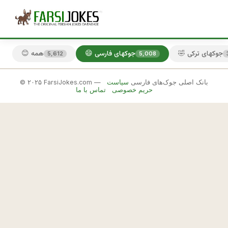
🤣 جوکهای ترکی
😄 جوکهای فارسی
😊 همه
5,612
5,008
© ۲۰۲۵ FarsiJokes.com — بانک اصلی جوک‌های فارسی
سیاست
😄
حریم خصوصی
تماس با ما
جوکهای
فارسی
✕
ه
م
🎲 جوک بعدی
📋 کپی
س
ا
ی