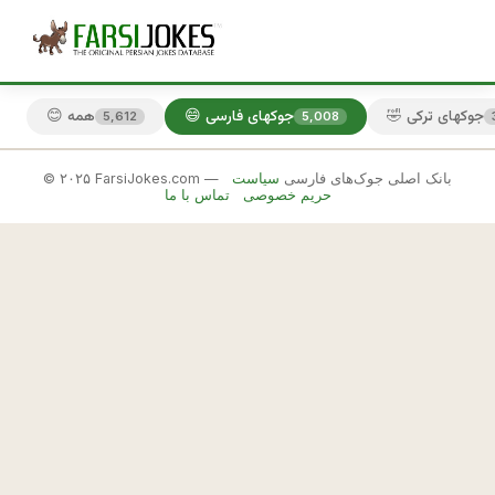
🤣 جوکهای ترکی
😄 جوکهای فارسی
😊 همه
5,612
5,008
© ۲۰۲۵ FarsiJokes.com — بانک اصلی جوک‌های فارسی
سیاست
😄
حریم خصوصی
تماس با ما
جوکهای
فارسی
✕
گ
د
🎲 جوک بعدی
📋 کپی
ا
: 
آ
ق