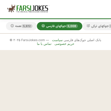
🤣 جوکهای ترکی
😄 جوکهای فارسی
😊 همه
5,612
5,008
© ۲۰۲۵ FarsiJokes.com — بانک اصلی جوک‌های فارسی
سیاست
😄
حریم خصوصی
تماس با ما
جوکهای
فارسی
✕
ت
و 
🎲 جوک بعدی
📋 کپی
گ
ر
و
ه 