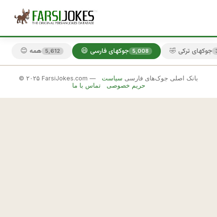
🤣 جوکهای ترکی
😄 جوکهای فارسی
😊 همه
5,612
5,008
© ۲۰۲۵ FarsiJokes.com — بانک اصلی جوک‌های فارسی
سیاست
😄
حریم خصوصی
تماس با ما
جوکهای
فارسی
✕
ن
ا
🎲 جوک بعدی
📋 کپی
م
ز
د
م 