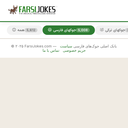
🤣 جوکهای ترکی
😄 جوکهای فارسی
😊 همه
5,612
5,008
© ۲۰۲۵ FarsiJokes.com — بانک اصلی جوک‌های فارسی
سیاست
😄
حریم خصوصی
تماس با ما
جوکهای
فارسی
✕
م
ن 
🎲 جوک بعدی
📋 کپی
ز
ش
ن