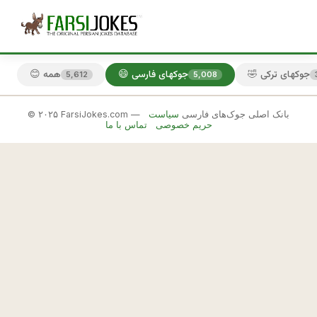
🤣 جوکهای ترکی
😄 جوکهای فارسی
😊 همه
5,612
5,008
© ۲۰۲۵ FarsiJokes.com — بانک اصلی جوک‌های فارسی
سیاست
😄
حریم خصوصی
تماس با ما
جوکهای
فارسی
✕
ا
🎲 جوک بعدی
📋 کپی
ا
م 
ا