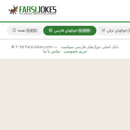
🤣 جوکهای ترکی
😄 جوکهای فارسی
😊 همه
5,612
5,008
© ۲۰۲۵ FarsiJokes.com — بانک اصلی جوک‌های فارسی
سیاست
😄
حریم خصوصی
تماس با ما
جوکهای
فارسی
✕
ب
🎲 جوک بعدی
📋 کپی
ا 
ب
ا
ب