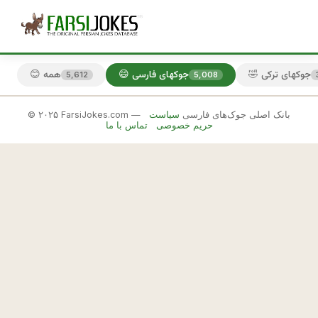
🤣 جوکهای ترکی
😄 جوکهای فارسی
😊 همه
5,612
5,008
© ۲۰۲۵ FarsiJokes.com — بانک اصلی جوک‌های فارسی
سیاست
😄
حریم خصوصی
تماس با ما
جوکهای
فارسی
✕
د
ا
🎲 جوک بعدی
📋 کپی
د
ا
ش
م 