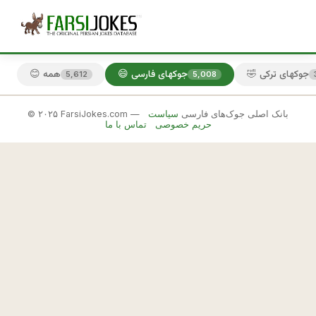
🤣 جوکهای ترکی
😄 جوکهای فارسی
😊 همه
5,612
5,008
© ۲۰۲۵ FarsiJokes.com — بانک اصلی جوک‌های فارسی
سیاست
😄
حریم خصوصی
تماس با ما
جوکهای
فارسی
✕
و
🎲 جوک بعدی
📋 کپی
ق
ت
ی 
ا