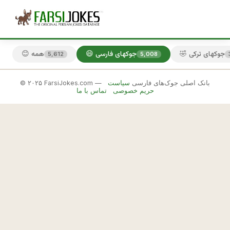
🤣 جوکهای ترکی
😄 جوکهای فارسی
😊 همه
5,612
5,008
© ۲۰۲۵ FarsiJokes.com — بانک اصلی جوک‌های فارسی
سیاست
😄
حریم خصوصی
تماس با ما
جوکهای
فارسی
✕
و
ق
🎲 جوک بعدی
📋 کپی
ت
ي 
م
ا