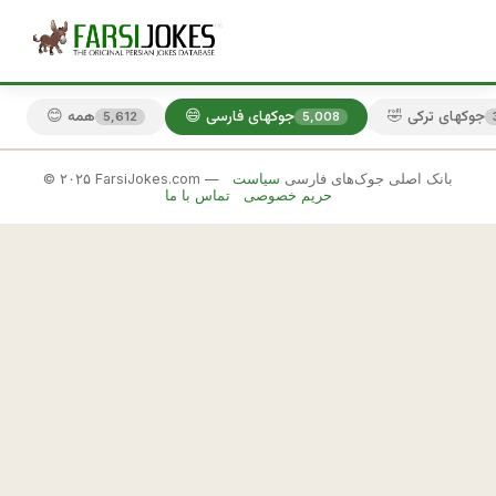
🤣 جوکهای ترکی
😄 جوکهای فارسی
😊 همه
5,612
5,008
© ۲۰۲۵ FarsiJokes.com — بانک اصلی جوک‌های فارسی
سیاست
😄
حریم خصوصی
تماس با ما
جوکهای
فارسی
✕
ب
🎲 جوک بعدی
📋 کپی
ه 
ا
ی
ن 