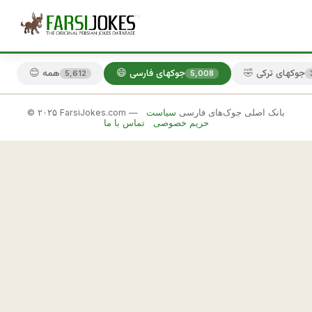
🤣 جوکهای ترکی
😄 جوکهای فارسی
😊 همه
5,612
5,008
© ۲۰۲۵ FarsiJokes.com — بانک اصلی جوک‌های فارسی
سیاست
😄
حریم خصوصی
تماس با ما
جوکهای
فارسی
✕
و
ق
🎲 جوک بعدی
📋 کپی
ت
ی 
م
ی