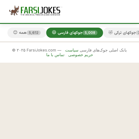
🤣 جوکهای ترکی
😄 جوکهای فارسی
😊 همه
5,612
5,008
© ۲۰۲۵ FarsiJokes.com — بانک اصلی جوک‌های فارسی
سیاست
😄
حریم خصوصی
تماس با ما
جوکهای
فارسی
✕
پ
ی
🎲 جوک بعدی
📋 کپی
ا
م 
ر
س