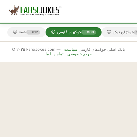
🤣 جوکهای ترکی
😄 جوکهای فارسی
😊 همه
5,612
5,008
© ۲۰۲۵ FarsiJokes.com — بانک اصلی جوک‌های فارسی
سیاست
😄
حریم خصوصی
تماس با ما
جوکهای
فارسی
✕
ر
و
🎲 جوک بعدی
📋 کپی
ز
ی 
ک
ه 