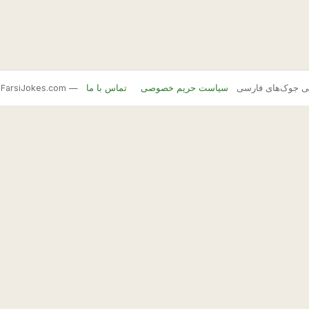
FarsiJ — بانک اصلی جوک‌های فارسی
سیاست حریم خصوصی
تماس با ما