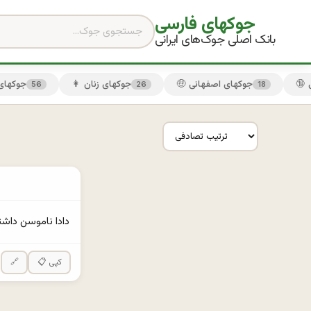
جوکهای فارسی
بانک اصلی جوک‌های ایرانی
🤑 جوکهای اصفهانی
👩 جوکهای زنان
😏 جوکها
56
26
18
دادا ناموسن داشت
📋 کپی
🔗