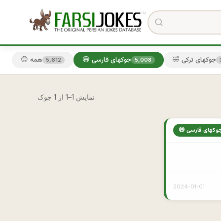
🤣 جوکهای ترکی
😄 جوکهای فارسی
😊 همه
5,612
5,008
نمایش 1–1 از 1 جوک
 جوکهای فارسی
2024-01-01