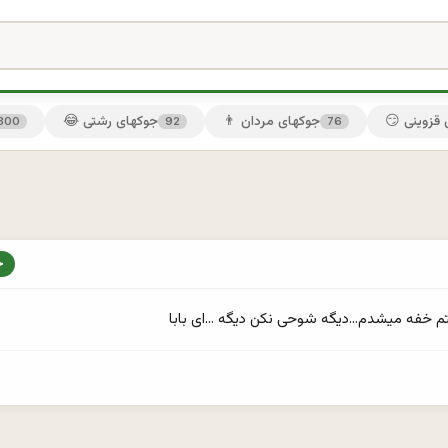
ی قزوینی
👨 جوکهای مردان
😂 جوکهای رشتی
300
92
76
م خفه میشدم...دیگه شوحی نکن دیگه ...ای بابا