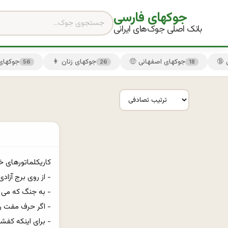
جوکهای فارسی
بانک اصلی جوک‌های ایرانی
🤑 جوکهای اصفهانی
👩 جوکهای زنان
😏 جوکها
56
26
18