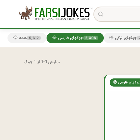
🤣 جوکهای ترکی
😄 جوکهای فارسی
😊 همه
5,612
5,008
نمایش 1–1 از 1 جوک
 جوکهای فارسی