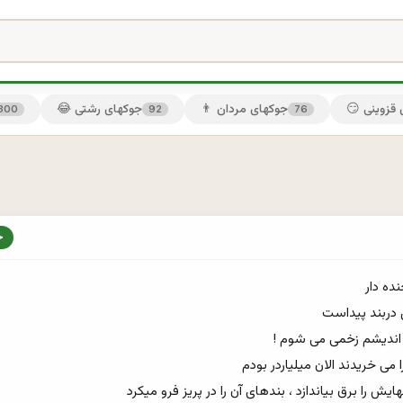
ی قزوینی
👨 جوکهای مردان
😂 جوکهای رشتی
300
92
76