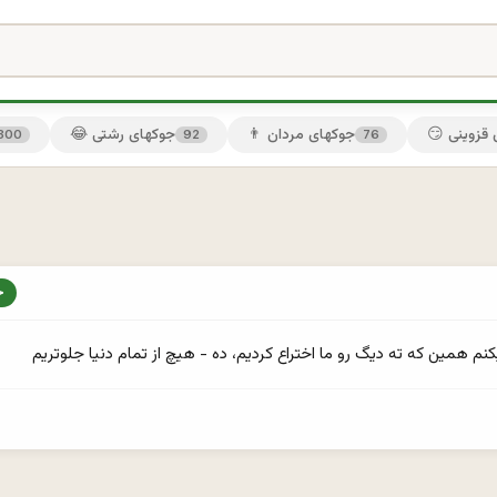
ی قزوینی
👨 جوکهای مردان
😂 جوکهای رشتی
300
92
76
م همين كه ته ديگ رو ما اختراع كرديم، ده - هيچ از تمام دنيا جلوتريم