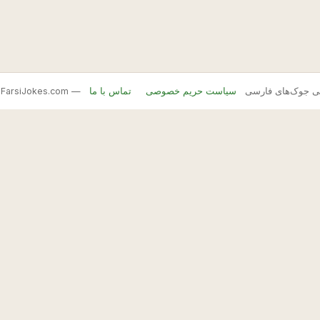
FarsiJ — بانک اصلی جوک‌های فارسی
سیاست حریم خصوصی
تماس با ما