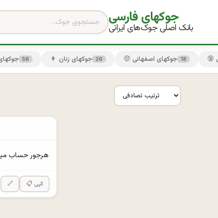
جوکهای فارسی
بانک اصلی جوک‌های ایرانی
🤑 جوکهای اصفهانی
👩 جوکهای زنان
😏 جوکها
56
26
18
‏هرجور حساب ميكن
📋 کپی
🔗