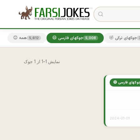
🤣 جوکهای ترکی
😄 جوکهای فارسی
😊 همه
5,612
5,008
نمایش 1–1 از 1 جوک
 جوکهای فارسی
2024-01-01