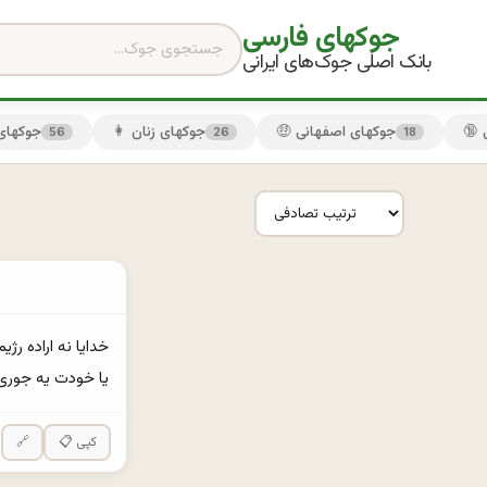
جوکهای فارسی
بانک اصلی جوک‌های ایرانی
🤑 جوکهای اصفهانی
👩 جوکهای زنان
😏 جوکها
56
26
18
يا خودت يه جوری 
📋 کپی
🔗