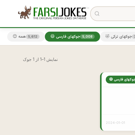
🤣 جوکهای ترکی
😄 جوکهای فارسی
😊 همه
5,612
5,008
نمایش 1–1 از 1 جوک
 جوکهای فارسی
2024-01-01