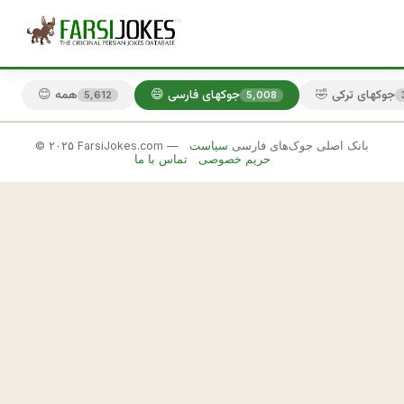
🤣 جوکهای ترکی
😄 جوکهای فارسی
😊 همه
5,612
5,008
© ۲۰۲۵ FarsiJokes.com — بانک اصلی جوک‌های فارسی
سیاست
😄
حریم خصوصی
تماس با ما
جوکهای
فارسی
✕
ا
م
🎲 جوک بعدی
📋 کپی
ت
ح
ا
ن 