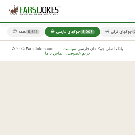
🤣 جوکهای ترکی
😄 جوکهای فارسی
😊 همه
5,612
5,008
© ۲۰۲۵ FarsiJokes.com — بانک اصلی جوک‌های فارسی
سیاست
😄
حریم خصوصی
تماس با ما
جوکهای
فارسی
✕
ش
م
🎲 جوک بعدی
📋 کپی
ا 
ه
م 
و