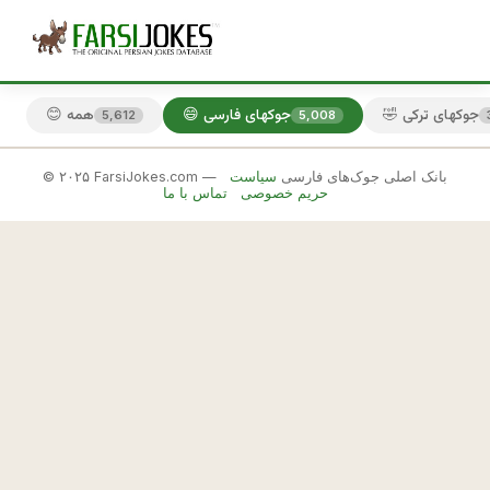
🤣 جوکهای ترکی
😄 جوکهای فارسی
😊 همه
5,612
5,008
© ۲۰۲۵ FarsiJokes.com — بانک اصلی جوک‌های فارسی
سیاست
😄
حریم خصوصی
تماس با ما
جوکهای
فارسی
✕
ا
گ
🎲 جوک بعدی
📋 کپی
ر 
ک
ر
ی