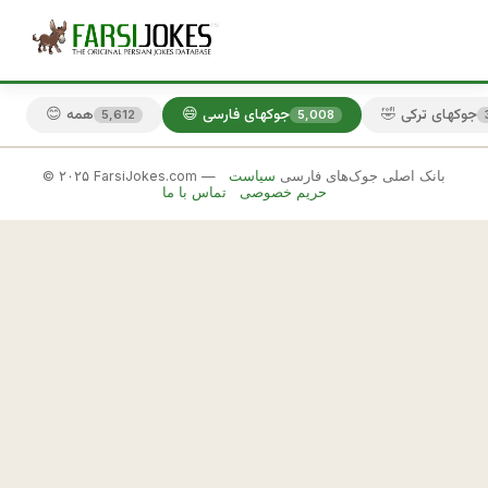
🤣 جوکهای ترکی
😄 جوکهای فارسی
😊 همه
5,612
5,008
© ۲۰۲۵ FarsiJokes.com — بانک اصلی جوک‌های فارسی
سیاست
😄
حریم خصوصی
تماس با ما
جوکهای
فارسی
✕
ا
گ
🎲 جوک بعدی
📋 کپی
ر 
ك
ر
ي